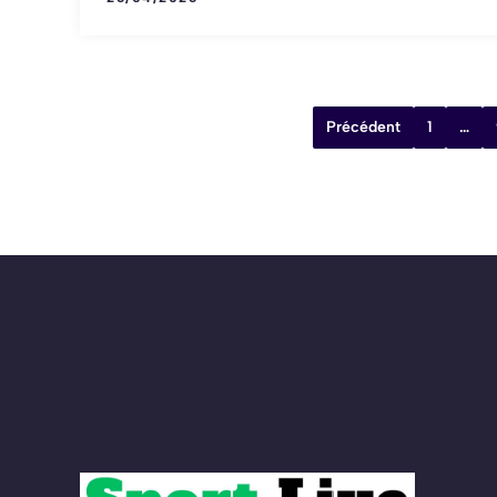
Précédent
1
…