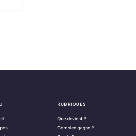
U
RUBRIQUES
il
Que devient ?
opos
Combien gagne ?