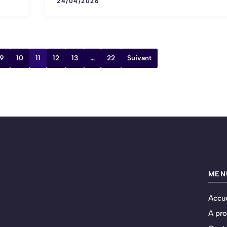
24/04/2026
9
10
11
12
13
…
22
Suivant
MEN
Accue
A pr