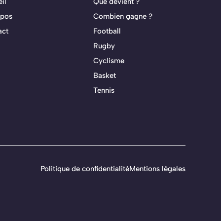
il
Que devient ?
opos
Combien gagne ?
act
Football
Rugby
Cyclisme
Basket
Tennis
Politique de confidentialité
Mentions légales