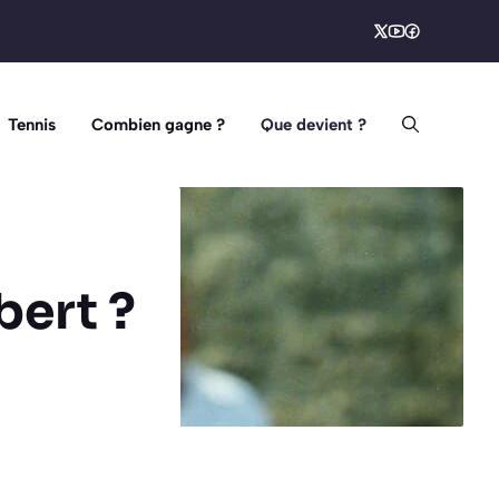
Tennis
Combien gagne ?
Que devient ?
bert ?