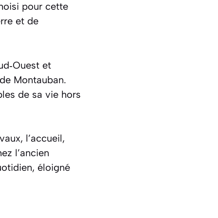
oisi pour cette
rre et de
Sud‑Ouest et
 de Montauban.
bles de sa vie hors
aux, l’accueil,
hez l’ancien
uotidien, éloigné