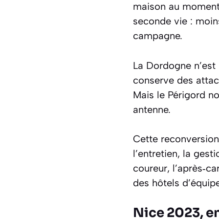
maison au moment d
seconde vie : moins
campagne.
La Dordogne n’est p
conserve des atta
Mais le Périgord no
antenne.
Cette reconversion 
l’entretien, la ges
coureur, l’après‑ca
des hôtels d’équip
Nice 2023, e