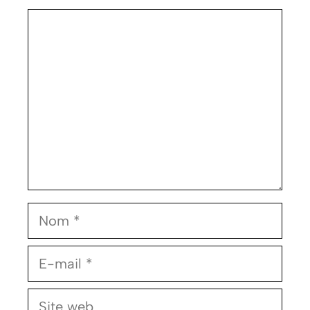
Commentaire
Nom
E-
mail
Site