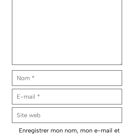
Nom
E-
mail
Site
web
Enregistrer mon nom, mon e-mail et