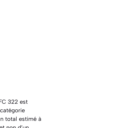
FC 322 est
 catégorie
un total estimé à
 et non d’un