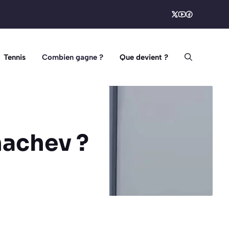
Tennis
Combien gagne ?
Que devient ?
achev ?