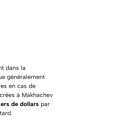
t dans la
tue généralement
es en cas de
sacrées à Makhachev
iers de dollars
par
tard.