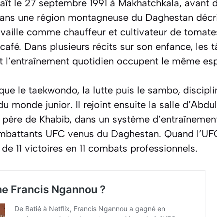
ît le 27 septembre 1991 à Makhatchkala, avant d
 dans une région montagneuse du Daghestan déc
availle comme chauffeur et cultivateur de tomate
 café. Dans plusieurs récits sur son enfance, les t
et l’entraînement quotidien occupent le même esp
ique le taekwondo, la lutte puis le sambo, discipli
u monde junior. Il rejoint ensuite la salle d’Abd
père de Khabib, dans un système d’entraînement
ombattants UFC venus du Daghestan. Quand l’UFC
n de 11 victoires en 11 combats professionnels.