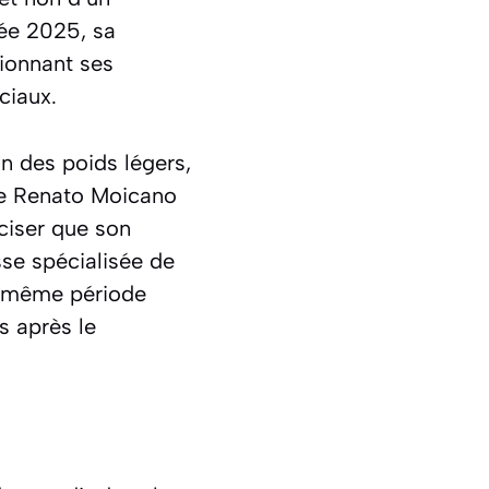
née 2025, sa
tionnant ses
ciaux.
on des poids légers,
tre Renato Moicano
éciser que son
sse spécialisée de
la même période
s après le