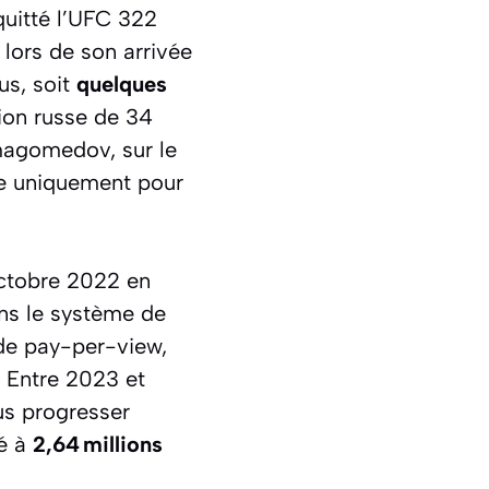
quitté l’UFC 322
 lors de son arrivée
us, soit
quelques
ion russe de 34
rmagomedov, sur le
re uniquement pour
ctobre 2022 en
dans le système de
de pay-per-view,
. Entre 2023 et
nus progresser
ué à
2,64 millions