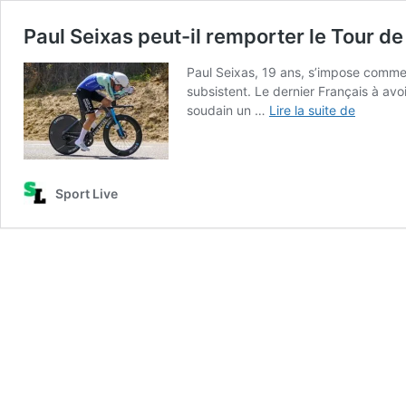
Paul Seixas peut-il remporter le Tour de
Paul Seixas, 19 ans, s’impose comme 
subsistent. Le dernier Français à avo
Paul
soudain un …
Lire la suite de
Seixas
peut-
il
remport
Sport Live
le
Tour
de
France ?