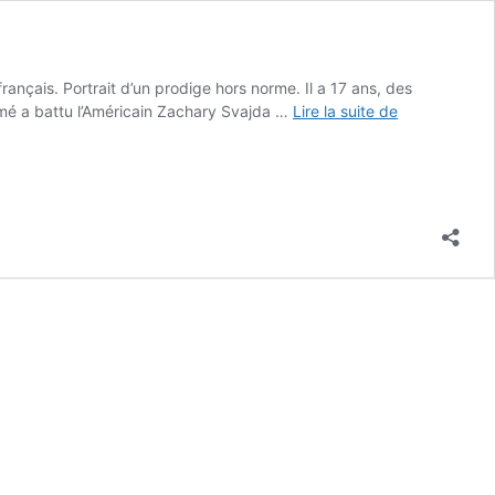
rançais. Portrait d’un prodige hors norme. Il a 17 ans, des
Moïse
mé a battu l’Américain Zachary Svajda …
Lire la suite de
Kouamé,
prodige
du
tennis
français