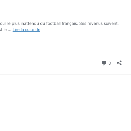
tour le plus inattendu du football français. Ses revenus suivent.
Combien
st le …
Lire la suite de
gagne
Florian
Thauvin ?
Commenta
0