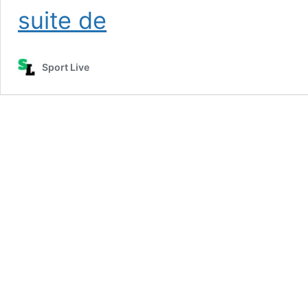
Combien
suite de
gagne
Fabian
Ruiz ?
Sport Live